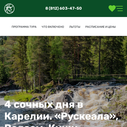
8 (812) 603-47-50
1
2
3
ПРОГРАММА ТУРА
ЧТО ВКЛЮЧЕНО
ЛЬГОТЫ
РАСПИСАНИЕ И ЦЕНЫ
Дата
Туристы
Отель
4 сочных дня в
Карелии. «Рускеала»,