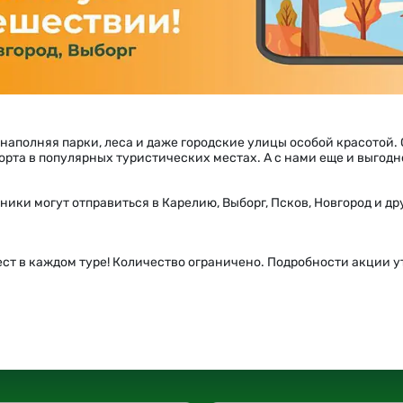
Карелия + СПб
Киндасово
Мурманск
Карелия + Выборг
Водопады Карелии
Калинингра
Мурманская область
Калининградская область
 наполняя парки, леса и даже городские улицы особой красотой.
орта в популярных туристических местах. А с нами еще и выгодн
ики могут отправиться в Карелию, Выборг, Псков, Новгород и др
ест в каждом туре! Количество ограничено. Подробности акции 