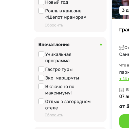
Новый год
3 
Рояль в каньоне.
«Шепот мрамора»
Cбросить
Гра
Впечатления
С
Уникальная
Сан
программа
Что 
Гастро туры
пар
Эко-маршруты
+ 14
Включено по
Б
максимуму!
07 а
Отдых в загородном
от 
отеле
Cбросить
Бюджетные
Для детей