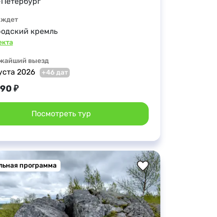
-Петербург
 ждет
родский кремль
екта
жайший выезд
уста 2026
+46 дат
990 ₽
Посмотреть тур
льная программа