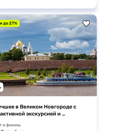
и до 27%
ь
учшее в Великом Новгороде с 
активной экскурсией и 
дником
т и финиш