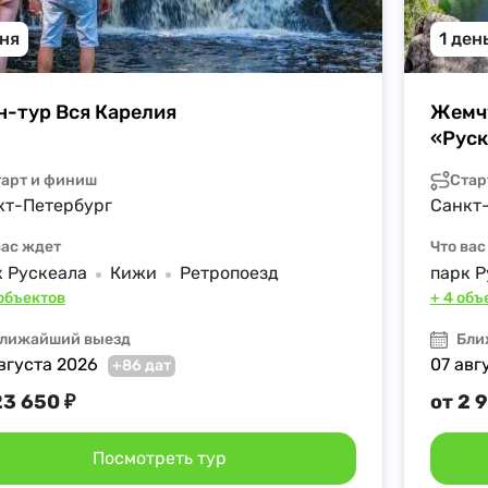
дня
1 ден
н-тур Вся Карелия
Жемчу
«Руск
тарт и финиш
Стар
кт-Петербург
Санкт
вас ждет
Что вас
к Рускеала
Кижи
Ретропоезд
парк Р
 объектов
+ 4 объ
лижайший выезд
Бли
вгуста 2026
07 авг
+86 дат
23 650 ₽
от 2 
Посмотреть тур