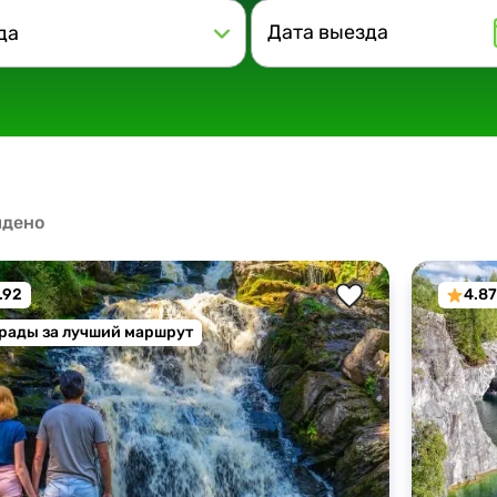
да
йдено
.92
4.8
рады за лучший маршрут