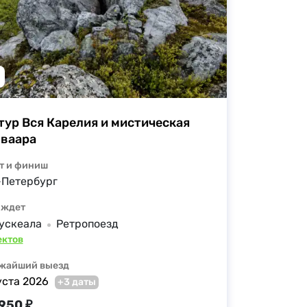
тур Вся Карелия и мистическая 
ваара
т и финиш
-Петербург
 ждет
ускеала
Ретропоезд
ектов
жайший выезд
уста 2026
+3 даты
 950 ₽