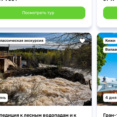
Посмотреть тур
лассическая экскурсия
Кижи
Валаа
ень
4 дня
педиция к лесным водопадам и к 
Гран-