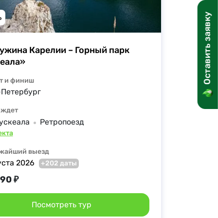
Оставить заявку
ь
жина Карелии – Горный парк 
еала»
т и финиш
-Петербург
 ждет
ускеала
Ретропоезд
екта
жайший выезд
уста 2026
+202 даты
990 ₽
Посмотреть тур