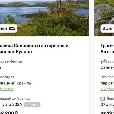
дней
3 дня
ссика Соловков и затерянный 
Гран-
ипелаг Кузова
Вотто
тарт и финиш
Стар
ь
Санкт
вас ждет
Что вас
овецкий кремль
парк Р
объектов
+ 7 объ
лижайший выезд
Бли
вгуста 2026
07 авг
+4 даты
69 900 ₽
от 19