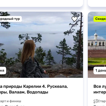
родный тур
Скидк
дня
1 ден
а природы Карелии 4. Рускеала, 
Все л
ры, Валаам, Водопады
интер
поса
тарт и финиш
Стар