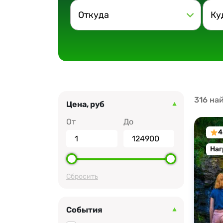
Откуда
Ку
316 на
Цена, руб
От
До
4
Наг
Cбросить
События