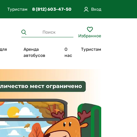
Туристам
8 (812) 603-47-50
Вход
Избранное
 для
Аренда
О
Туристам
п
автобусов
нас
Отпуск в Карелии
Из Москвы
вгород
Прогулки по экотропам
Из Санкт-Петербурга
Круизы
Из Петрозаводска
а
Отдых в глэмпинге
Из Сортавала
тюг
Уникальная программа
Из Екатеринбурга
Повышенный комфорт
Интересно с детьми