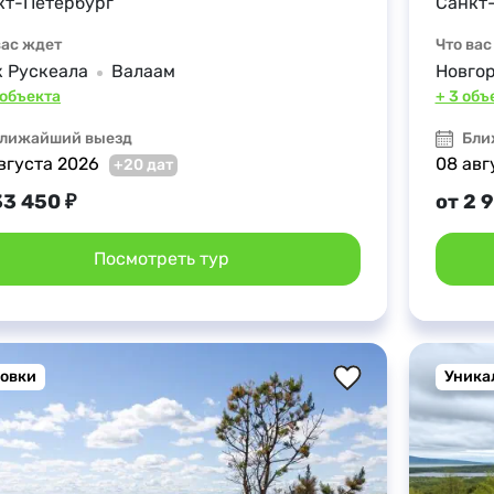
кт-Петербург
Санкт
вас ждет
Что вас
к Рускеала
Валаам
Новго
 объекта
+ 3 объ
лижайший выезд
Бли
вгуста 2026
08 авг
+20 дат
33 450 ₽
от 2 
Посмотреть тур
овки
Уника