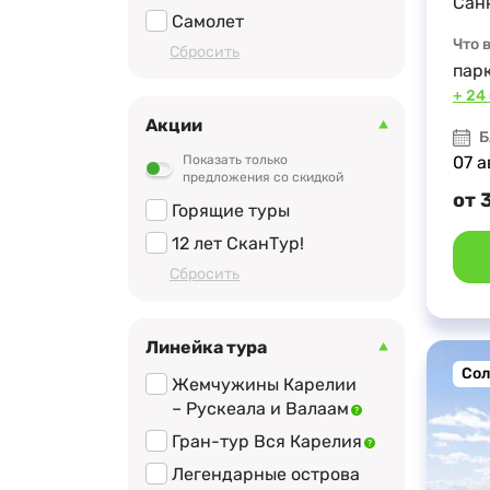
Сан
библиотека Алвара
Топ локации
Самолет
Аалто
Что 
Cбросить
Курорт «Старая
пар
Русса»
+ 24
Псковский кремль
Акции
Б
Псково-Печерский
Показать только
07 а
монастырь
предложения со скидкой
от 
Горящие туры
Изборская крепость
12 лет СканТур!
Новгородский кремль
Cбросить
Музей
«Витославлицы»
Усадьба
Линейка тура
Михайловское
Сол
Жемчужины Карелии
Усадьба Петровское
– Рускеала и Валаам
Усадьба Тригорское
Гран-тур Вся Карелия
Соловецкий кремль
Легендарные острова