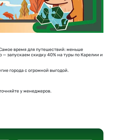
Вкусные дегустации
д
Научитесь новому
Активные развлечения
 Самое время для путешествий: меньше
о — запускаем скидку 40% на туры по Карелии и
угие города с огромной выгодой.
уточняйте у менеджеров.