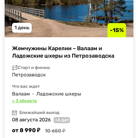
1 день
-15%
Жемчужины Карелии – Валаам и 
Ладожские шхеры из Петрозаводска
Старт и финиш
Петрозаводск
Что вас ждет
Валаам
Ладожские шхеры
+ 3 объекта
Ближайший выезд
08 августа 2026
+6 дат
от 8 990 ₽
10 650 ₽