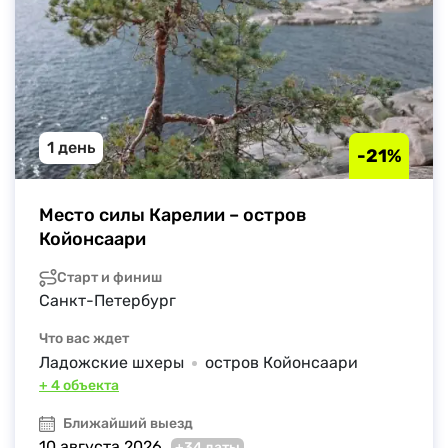
1 день
-21%
Место силы Карелии – остров 
Койонсаари
Старт и финиш
Санкт-Петербург
Что вас ждет
Ладожские шхеры
остров Койонсаари
+ 4 объекта
Ближайший выезд
10 августа 2026
+34 даты