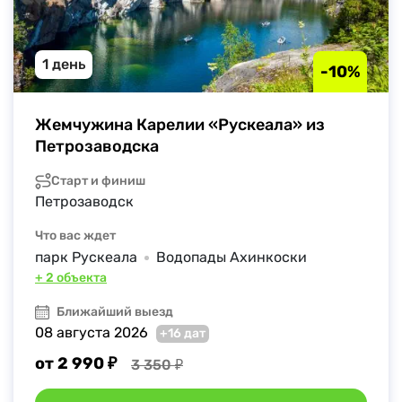
1 день
-10%
Жемчужина Карелии «Рускеала» из 
Петрозаводска
Старт и финиш
Петрозаводск
Что вас ждет
парк Рускеала
Водопады Ахинкоски
+ 2 объекта
Ближайший выезд
08 августа 2026
+16 дат
от 2 990 ₽
3 350 ₽