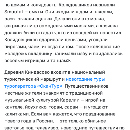
по домам и колядовать. Колядовщиков называли
Smuutat — смуты. Они входили в дом и плясали,
разыгрывали сценки. Делали они это молча,
закрывая лицо самодельными масками, а хозяева
должны были отгадать, кто из соседей их навестил.
Колядовщиков одаривали деньгами, угощали
пирогами, чаем, иногда вином. После колядование
молодёжь вкладчику нанимали избу и придавались
весёлым игрищам и танцам».
Деревня Киндасово входит в национальный
туристический маршрут и
новогодние туры
туроператора «СканТур»
. Путешественников
местные жители знакомят с традиционной
музыкальной культурой Карелии — игрой на
кантеле, йоухикко, торви, сараи — и угощают
калитками. Если вам кажется, что празднование
Нового года в России, — это только обильное
застолье под телевизор, новогодние путешествия по