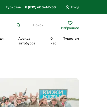
Туристам
8 (812) 603-47-50
Вход
Туристам
8 (812) 603-47-50
Избранное
 для
Аренда
О
Туристам
п
автобусов
нас
Отпуск в Карелии
Из Москвы
вгород
Прогулки по экотропам
Из Санкт-Петербурга
Круизы
Из Петрозаводска
а
Отдых в глэмпинге
Из Сортавала
тюг
Уникальная программа
Из Екатеринбурга
Повышенный комфорт
Интересно с детьми