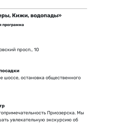
еры, Кижи, водопады»
я программа
овский просп., 10
 посадки
ое шоссе, остановка общественного
тр
топримечательность Приозерска. Мы
шать увлекательную экскурсию об