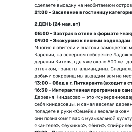
сделаете высадку на необитаемом остров
21:00 – Заселение в гостиницу категор
2 ДЕНЬ (24 мая, вт)
08:00 – Завтрак в отеле в формате «на
09:00 – Экскурсия к лесным водопадам
Многие любители и знатоки самоцветов м
Карелии, на северном побережье Ладожск
деревни Кителя, где уже около 500 лет 
оттенком, гранаты-альмандины. Специал
добычи сокровищ мы выдадим вам на мес
13:00 – Обед в г. Питкяранта (входит в с
16:30 – Интерактивная программа в са
Деревня Киндасово — это «суверенноеда
себя киндасовцы, и самая веселая деревн
попадете в руки «Семейки весельчаков».
они познакомят вас с музыкальной культу
«кантеле», «ёухикко», «ёйги», «пийриле