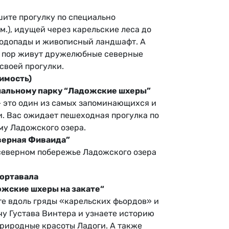
ите прогулку по специально
м.), идущей через карельские леса до
водопады и живописный ландшафт. А
х пор живут дружелюбные северные
 своей прогулки.
оимость)
ональному парку “Ладожские шхеры”
 это один из самых запоминающихся и
. Вас ожидает пешеходная прогулка по
му Ладожского озера.
верная Фиваида”
северном побережье Ладожского озера
Сортавала
дожские шхеры на закате“
е вдоль гряды «карельских фьордов» и
чу Густава Винтера и узнаете историю
природные красоты Ладоги. А также