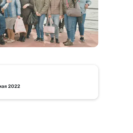
Вкусные дегустации
д
Научитесь новому
Активные развлечения
мая 2022