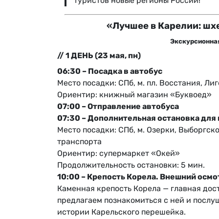
туристов новые регионы России!
«Лучшее в Карелии: шх
Экскурсионна
// 1 ДЕНЬ (23 мая, пн)
06:30 – Посадка в автобус
Место посадки: СПб, м. пл. Восстания, Лиг
Ориентир: книжный магазин «Буквоед»
07:00 – Отправление автобуса
07:30 – Дополнительная остановка для
Место посадки: СПб, м. Озерки, Выборгск
транспорта
Ориентир: супермаркет «Окей»
Продолжительность остановки: 5 мин.
10:00 – Крепость Корела. Внешний осмо
Каменная крепость Корела — главная дос
предлагаем познакомиться с ней и послу
истории Карельского перешейка.