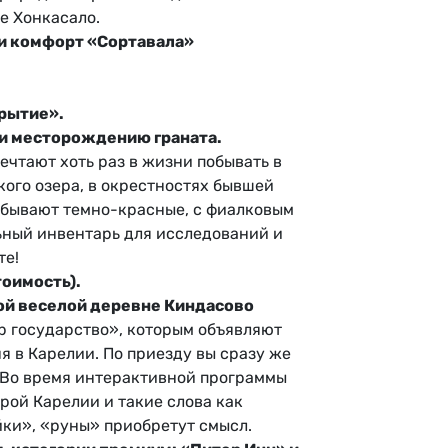
е Хонкасало.
ии комфорт «Сортавала»
крытие».
 и месторождению граната.
ечтают хоть раз в жизни побывать в
ого озера, в окрестностях бывшей
добывают темно-красные, с фиалковым
ьный инвентарь для исследований и
те!
тоимость).
мой веселой деревне Киндасово
р государство», которым объявляют
я в Карелии. По приезду вы сразу же
 Во время интерактивной программы
рой Карелии и такие слова как
йки», «руны» приобретут смысл.