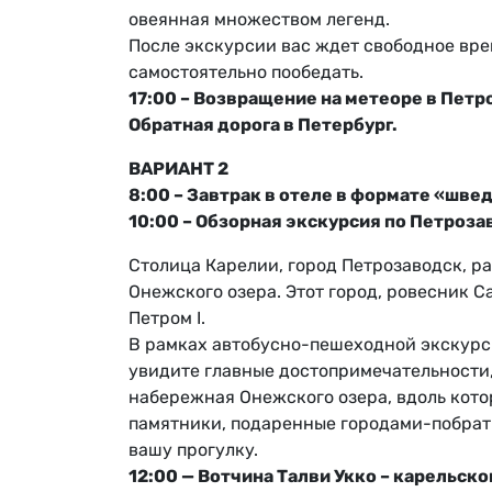
овеянная множеством легенд.
После экскурсии вас ждет свободное вре
самостоятельно пообедать.
17:00 – Возвращение на метеоре в Петр
Обратная дорога в Петербург.
ВАРИАНТ 2
8:00 – Завтрак в отеле в формате «шве
10:00 – Обзорная экскурсия по Петроза
Столица Карелии, город Петрозаводск, р
Онежского озера. Этот город, ровесник С
Петром I.
В рамках автобусно-пешеходной экскурси
увидите главные достопримечательности,
набережная Онежского озера, вдоль кот
памятники, подаренные городами-побрат
вашу прогулку.
12:00 — Вотчина Талви Укко – карельск