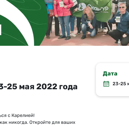
Карелия + СПб
Киндасово
Мурманск
Карелия + Выборг
Водопады Карелии
Калинингра
Мурманская область
Калининградская область
Дата
23-25 
3-25 мая 2022 года
ься с Карелией!
как никогда. Откройте для ваших