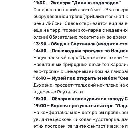
11:30 — Экопарк “Долина водопадов”
Совершенно новый эко-объект. Вы соверш
оборудованной тропе (приблизительно 1 к
реки Иййоки. Здесь открывается вид на 
еще на территории эко-парка с недавни
олени! Обязательно посетите их во время
13:30 – Обед в г.Сортавала (входит в ст
14:40 — Пешеходная прогулка по Наци
Национальный парк “Ладожские шхеры” —
масштабных природных объектов Карелии
эко-тропам с шикарным видом на панора
16:40 — Музей под открытым небом “Се
Духовно-просветительский комплекс на 
в деревне Рауталахти.
18:00 — Обзорная экскурсия по городу 
19:00 – Водная прогулка на катере “Ла
На комфортабельном катере вы проплывет
увидите церковь Николая Чудотворца, да
этих построек. Увидите фантастические 