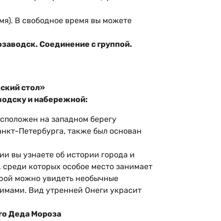
мя). В свободное время вы можете
озаводск. Соединение с группой.
дский стол»
водску и набережной:
асположен на западном берегу
анкт-Петербурга, также был основан
и вы узнаете об истории города и
 среди которых особое место занимает
орой можно увидеть необычные
имами. Вид утренней Онеги украсит
ого Деда Мороза