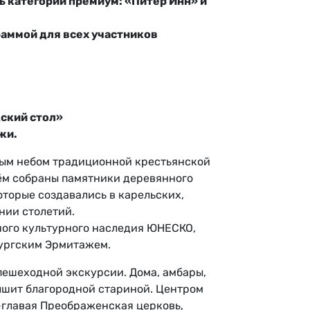
ль категории премиум: «Питер Инн» и
раммой для всех участников
дский стол»
жи.
тым небом традиционной крестьянской
нём собраны памятники деревянного
оторые создавались в карельских,
нии столетий.
ного культурного наследия ЮНЕСКО,
ургским Эрмитажем.
пешеходной экскурсии. Дома, амбары,
ышит благородной стариной. Центром
-главая Преображенская церковь,