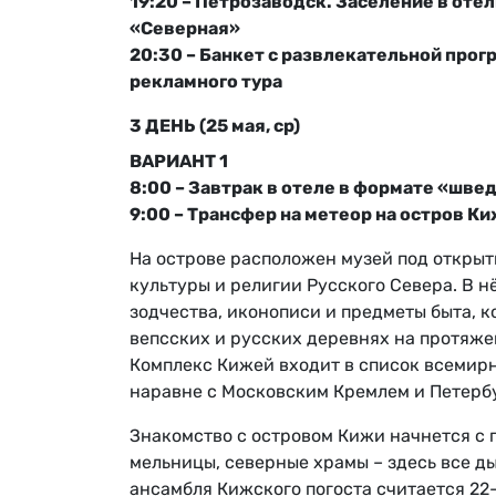
19:20 – Петрозаводск. Заселение в оте
«Северная»
20:30 – Банкет с развлекательной прог
рекламного тура
3 ДЕНЬ (25 мая, ср)
ВАРИАНТ 1
8:00 – Завтрак в отеле в формате «шве
9:00 – Трансфер на метеор на остров Ки
На острове расположен музей под откры
культуры и религии Русского Севера. В 
зодчества, иконописи и предметы быта, к
вепсских и русских деревнях на протяже
Комплекс Кижей входит в список всемир
наравне с Московским Кремлем и Петерб
Знакомство с островом Кижи начнется с 
мельницы, северные храмы – здесь все д
ансамбля Кижского погоста считается 22