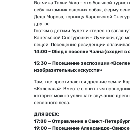
Вотчина Талви Укко – это большой турис
себя питомник ездовых собак, ферму сев
Деда Мороза, горницу Карельской Снегур
другое.
Гостям с детьми будет интересно загляну
Карельской Снегурочки – Лумикки, где м
вещей. Посещение резиденции оплачивае
14:00 – Обед в поселке Чална (входит в
15:30 — Посещение экспозиции «Вселе
изобразительных искусств»
Там, где простираются древние земли Кар
«Калевала». Вместе с опытным проводник
которых можно услышать звучание древни
северного леса.
ДЛЯ ВСЕХ:
17:00 — Отправление в Санкт-Петербург
19:00 — Посещение Александро-Свирск