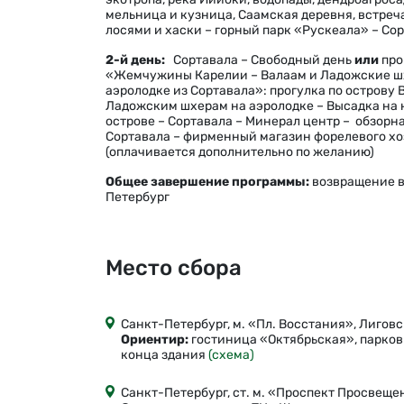
мельница и кузница, Саамская деревня, встреч
лосями и хаски – горный парк «Рускеала» – Со
2-й день:
Сортавала – Свободный день
или
про
«Жемчужины Карелии – Валаам и Ладожские ш
аэролодке из Сортавала»: прогулка по острову 
Ладожским шхерам на аэролодке – Высадка на
острове – Сортавала – Минерал центр – обзорн
Сортавала – фирменный магазин форелевого х
(оплачивается дополнительно по желанию)
Общее завершение программы:
возвращение в
Петербург
Место сбора
Санкт-Петербург, м. «Пл. Восстания», Лиговс
Ориентир:
гостиница «Октябрьская», парков
конца здания
(схема)
Санкт-Петербург, ст. м. «Проспект Просвещен