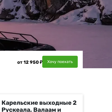
Вкусные дегустации
д
Научитесь новому
Активные развлечения
Хочу поехать
от 12 950 ₽
Карельские выходные 2.
Рускеала, Валаам и