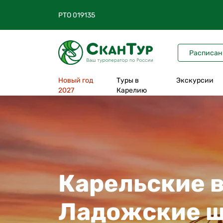
Нет времени 
РТО 019135
Подберем бе
Расписан
Новый год
Туры в
Экскурсии
2027
Карелию
Все туры в Карелию
На 1 день
На 2 дня
На 3 дня
Карельские в
На 4 дня
Ладожские ш
На 5 дней
На 6-12 дней