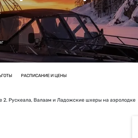
Карелия + СПб
Киндасово
Мурманск
Карелия + Выборг
Водопады Карелии
Калинингра
Мурманская область
Калининградская область
рг
ЬГОТЫ
РАСПИСАНИЕ И ЦЕНЫ
 2. Рускеала, Валаам и Ладожские шхеры на аэролодке