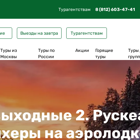
искать тур?
Турагентствам
8 (812) 603-47-41
ПОДОБРАТЬ МНЕ ТУР
сплатно специально для вас
ие
Выезды на завтра
Турагентствам
Туры из
Туры по
Акции
Горящие
Туры
Москвы
России
туры
груп
На поезде до
Из Москвы
Карелия
Рускеала
Выборг
Петрозаводска
Из Петрозаводска
Ленобласть
Валаам
Великий Но
На поезде до Сортавала
Из Сортавала
Псковская область
Кижи
Псков
На самолете до
Из Санкт-Петербурга
Новгородская область
Соловки
Старая Русс
Петрозаводска
ыходные 2. Руске
Из Екатеринбурга
Тверская область
Ладожские шхеры
Великий Ус
херы на аэролодк
Трансфер из ЛО
Соловки
Карельский экспресс
Тула
Карелия + Соловки
Музей Бастiонъ
Вологда