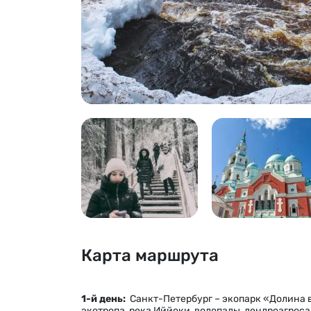
Карта маршрута
1-й день:
Санкт-Петербург – экопарк «Долина 
экотропа, река Иййоки, водопады, дендроагроса