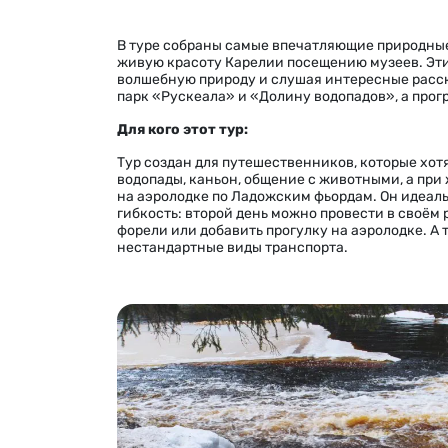
В туре собраны самые впечатляющие природные
живую красоту Карелии посещению музеев. Эти 
волшебную природу и слушая интересные расск
парк «Рускеала» и «Долину водопадов», а прог
Для кого этот тур:
Тур создан для путешественников, которые хот
водопады, каньон, общение с животными, а при
на аэролодке по Ладожским фьордам. Он идеал
гибкость: второй день можно провести в своём 
форели или добавить прогулку на аэролодке. А 
нестандартные виды транспорта.