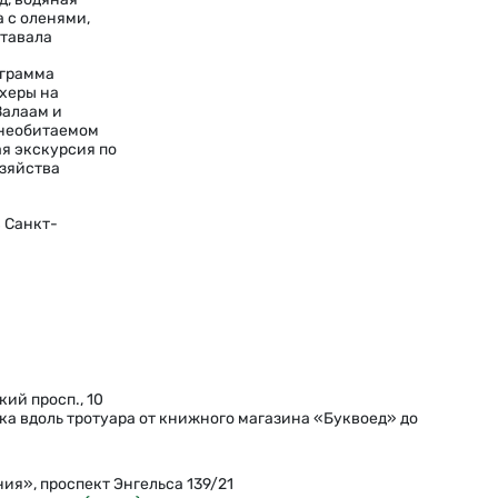
а с оленями,
ртавала
грамма
херы на
Валаам и
 необитаемом
ая экскурсия по
озяйства
 Санкт-
кий просп., 10
ка вдоль тротуара от книжного магазина «Буквоед» до
ия», проспект Энгельса 139/21