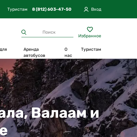
Туристам
8 (812) 603-47-50
Вход
Туристам
8 (812) 603-47-50
Избранное
 для
Аренда
О
Туристам
п
автобусов
нас
Отпуск в Карелии
Из Москвы
вгород
Прогулки по экотропам
Из Санкт-Петербурга
Круизы
Из Петрозаводска
а
Отдых в глэмпинге
Из Сортавала
ала, Валаам и
тюг
Уникальная программа
Из Екатеринбурга
е
Повышенный комфорт
Интересно с детьми