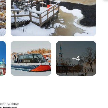
+4
водопадов»:
д, водяная