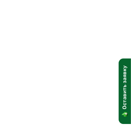
Вкусные дегустации
д
Научитесь новому
Активные развлечения
Оставить заявку