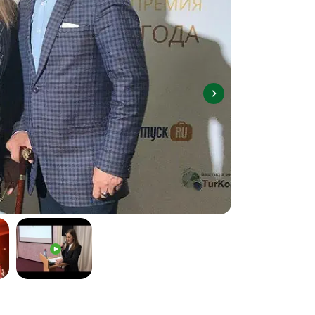
Карелия + СПб
Киндасово
Мурманск
Карелия + Выборг
Водопады Карелии
Калинингра
Мурманская область
Калининградская область