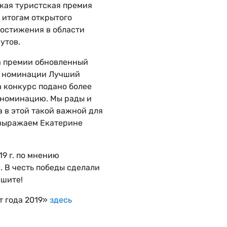
кая туристская премия
 итогам открытого
достижения в области
утов.
а премии обновленный
в номинации Лучший
 конкурс подано более
ю номинацию. Мы рады и
 в этой такой важной для
 выражаем Екатерине
9 г. по мнению
. В честь победы сделали
ешите!
 года 2019»
здесь