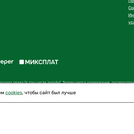
По
Со
Ин
ус
ского права (в том числе дизайн). Запрещается копирование, распростран
нформации и объектов без предварительного согласия правообладателя
ем
cookies
, чтобы сайт был лучше