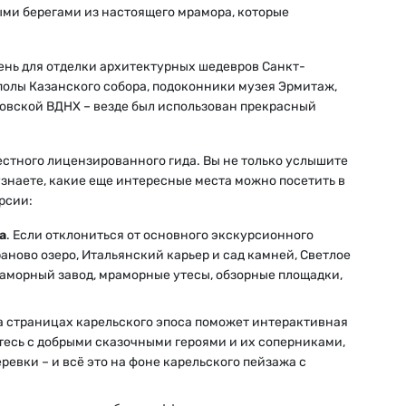
ными берегами из настоящего мрамора, которые
ень для отделки архитектурных шедевров Санкт-
полы Казанского собора, подоконники музея Эрмитаж,
овской ВДНХ – везде был использован прекрасный
естного лицензированного гида. Вы не только услышите
знаете, какие еще интересные места можно посетить в
рсии:
а
. Если отклониться от основного экскурсионного
аново озеро, Итальянский карьер и сад камней, Светлое
аморный завод, мраморные утесы, обзорные площадки,
на страницах карельского эпоса поможет интерактивная
тесь с добрыми сказочными героями и их соперниками,
евки – и всё это на фоне карельского пейзажа с