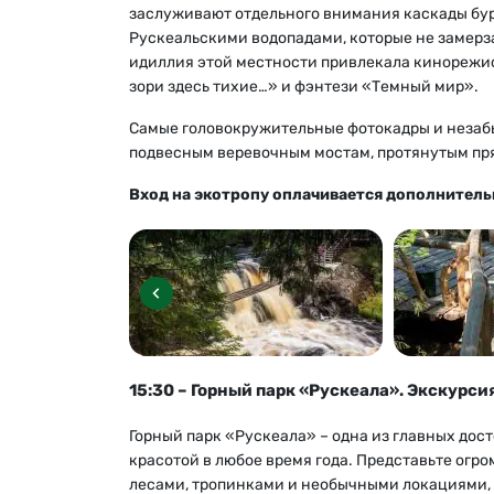
заслуживают отдельного внимания каскады бу
Рускеальскими водопадами, которые не замерз
идиллия этой местности привлекала кинорежис
зори здесь тихие…» и фэнтези «Темный мир».
Самые головокружительные фотокадры и незаб
подвесным веревочным мостам, протянутым пр
Вход на экотропу оплачивается дополнитель
15:30 – Горный парк «Рускеала». Экскурси
Горный парк «Рускеала» – одна из главных до
красотой в любое время года. Представьте ог
лесами, тропинками и необычными локациями, 