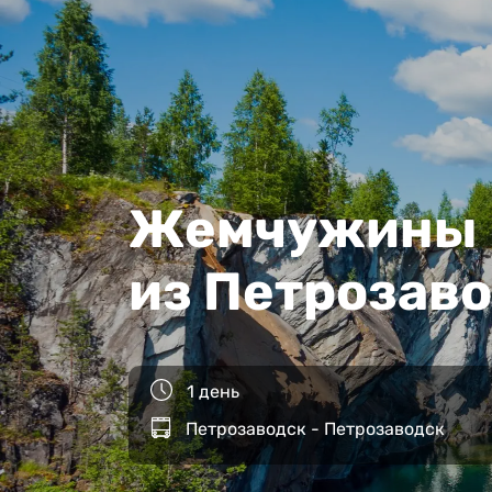
Жемчужины К
из Петрозав
1 день
Петрозаводск - Петрозаводск