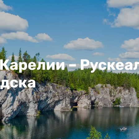
арелии – Рускеал
одска