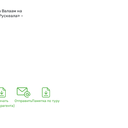
а Валаам на
Рускеала» –
ачать
Отправить
Памятка по туру
урагента)