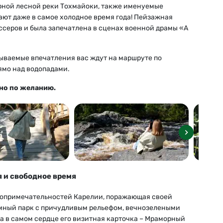
рной лесной реки Тохмайоки, также именуемые
ают даже в самое холодное время года! Пейзажная
серов и была запечатлена в сценах военной драмы «А
ываемые впечатления вас ждут на маршруте по
ямо над водопадами.
но по желанию.
я и свободное время
стопримечательностей Карелии, поражающая своей
ромный парк с причудливым рельефом, вечнозелеными
а в самом сердце его визитная карточка – Мраморный