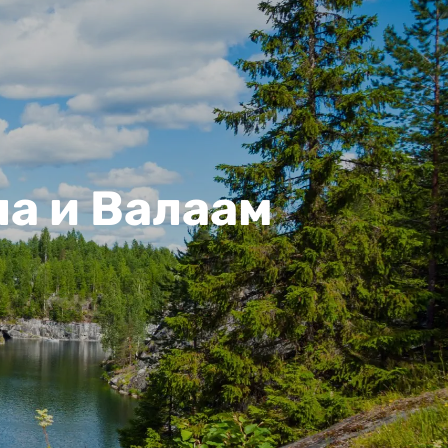
а и Валаам