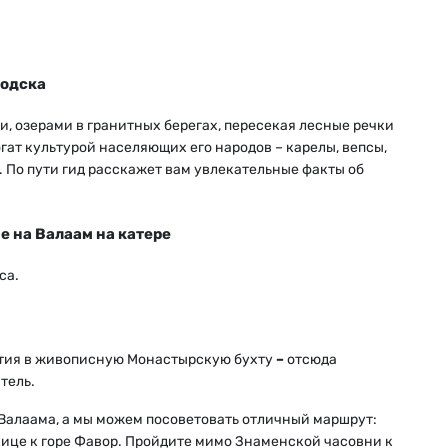
водска
, озерами в гранитных берегах, пересекая лесные речки
гат культурой населяющих его народов – карелы, вепсы,
. По пути гид расскажет вам увлекательные факты об
е на Валаам на катере
са.
ытия в живописную Монастырскую бухту
–
отсюда
тель.
 Валаама, а мы можем посоветовать отличный маршрут:
ице к горе Фавор. Пройдите мимо Знаменской часовни к