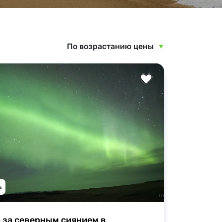
Вкусные дегустации
д
Научитесь новому
По возрастанию цены
Активные развлечения
ь
 за северным сиянием в 