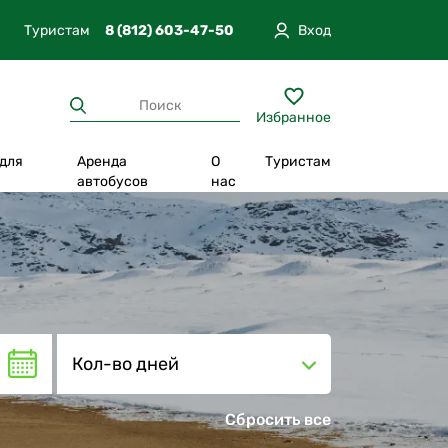
Туристам
8 (812) 603-47-50
Вход
Избранное
 для
Аренда
О
Туристам
п
автобусов
нас
Отпуск в Карелии
Из Москвы
вгород
Прогулки по экотропам
Из Санкт-Петербурга
Круизы
Из Петрозаводска
а
Отдых в глэмпинге
Из Сортавала
Кол-во дней
тюг
Уникальная программа
Из Екатеринбурга
Повышенный комфорт
Сбросить все
Интересно с детьми