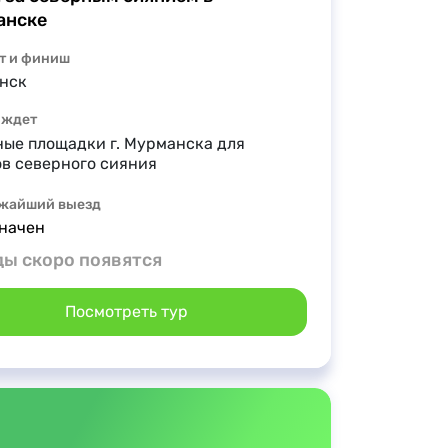
анске
т и финиш
нск
 ждет
ые площадки г. Мурманска для
в северного сияния
жайший выезд
начен
ы скоро появятся
Посмотреть тур