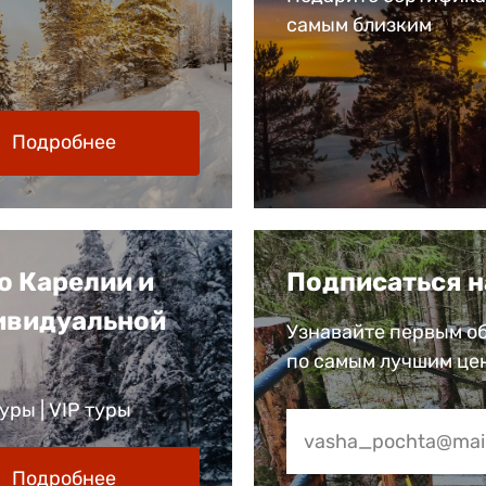
самым близким
Подробнее
о Карелии и
Подписаться н
ивидуальной
Узнавайте первым об
по самым лучшим це
ры | VIP туры
Подробнее