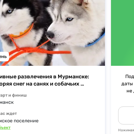
ень
ивные развлечения в Мурманске: 
Под
оряя снег на санях и собачьих 
даты 
яжках
не
тарт и финиш
манск
вас ждет
мское поселение
объект
Нажимая 