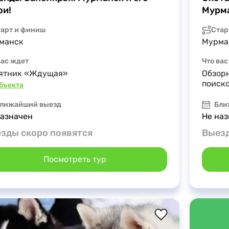
ои!
Мурм
тарт и финиш
Стар
манск
Мурма
вас ждет
Что вас
ятник «Ждущая»
Обзорн
поиско
объекта
лижайший выезд
Бли
назначен
Не наз
зды скоро появятся
Выезд
Посмотреть тур