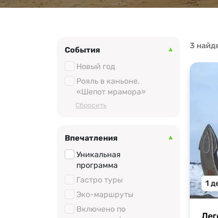
3 найд
События
Новый год
Рояль в каньоне.
«Шепот мрамора»
Cбросить
Впечатления
Уникальная
программа
Гастро туры
1 д
Эко-маршруты
Включено по
Лег