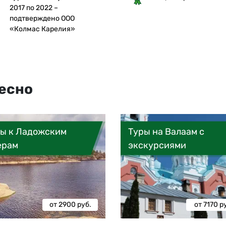
2017 по 2022 –
подтверждено ООО
«Колмас Карелия»
есно
ы к Ладожским
Туры на Валаам с
ерам
экскурсиями
от 2900 руб.
от 7170 р