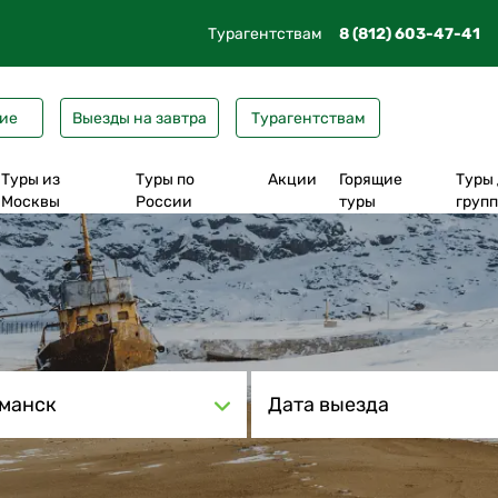
Турагентствам
8 (812) 603-47-41
ие
Выезды на завтра
Турагентствам
Туры из
Туры по
Акции
Горящие
Туры
Москвы
России
туры
груп
На поезде до
Из Москвы
Карелия
Рускеала
Выборг
Петрозаводска
Из Петрозаводска
Ленобласть
Валаам
Великий Но
На поезде до Сортавала
Из Сортавала
Псковская область
Кижи
Псков
На самолете до
Из Санкт-Петербурга
Новгородская область
Соловки
Старая Русс
Петрозаводска
манск
Из Екатеринбурга
Тверская область
Ладожские шхеры
Великий Ус
Трансфер из ЛО
Соловки
Карельский экспресс
Тула
Карелия + Соловки
Музей Бастiонъ
Вологда