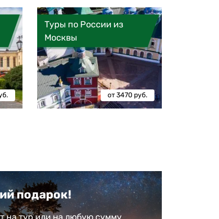
Туры по России из
Москвы
уб.
от 3470 руб.
ий подарок!
 на тур или на любую сумму