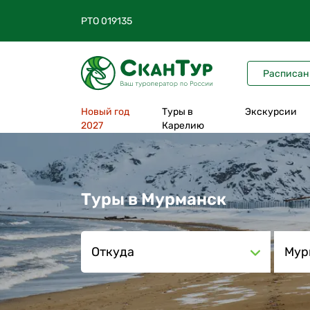
РТО 019135
Расписан
Новый год
Туры в
Экскурсии
2027
Карелию
Все туры в Карелию
На 1 день
Туры в Мурманск
На 2 дня
На 3 дня
Откуда
Мур
На 4 дня
На 5 дней
На 6-12 дней