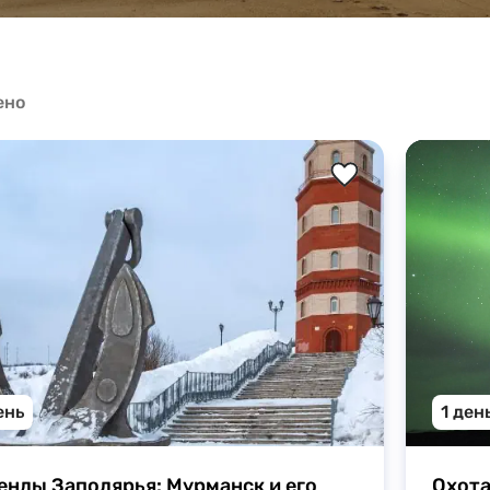
Карелия + СПб
Киндасово
Мурманск
Карелия + Выборг
Водопады Карелии
Калинингра
ено
Мурманская область
Калининградская область
ень
1 ден
енды Заполярья: Мурманск и его 
Охота