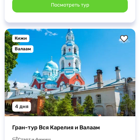
Посмотреть тур
Кижи
Валаам
4 дня
Гран-тур Вся Карелия и Валаам
Старт и финиш