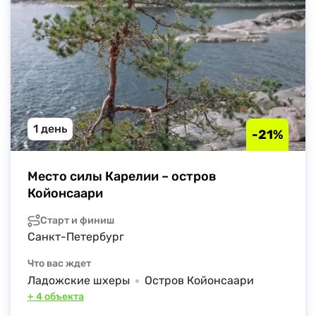
1 день
-21%
Место силы Карелии – остров 
Койонсаари
Старт и финиш
Санкт-Петербург
Что вас ждет
Ладожские шхеры
Остров Койонсаари
+ 4 объекта