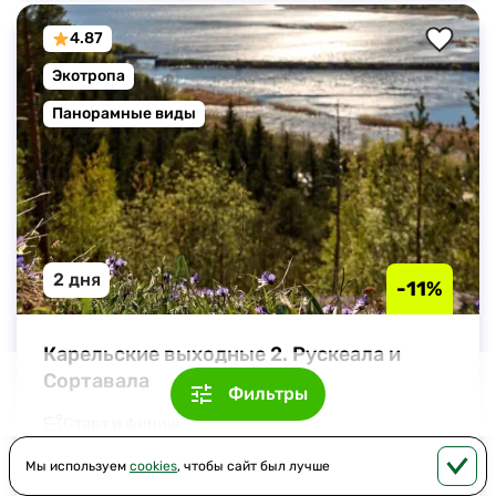
4.87
Экотропа
Панорамные виды
2 дня
-11%
Карельские выходные 2. Рускеала и 
Сортавала
Фильтры
Старт и финиш
Санкт-Петербург
Мы используем
cookies
, чтобы сайт был лучше
Что вас ждет