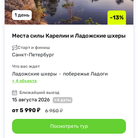
1 день
-13%
Места силы Карелии и Ладожские шхеры
Старт и финиш
Санкт-Петербург
Что вас ждет
Ладожские шхеры
побережье Ладоги
+ 4 объекта
Ближайший выезд
15 августа 2026
+4 даты
от 5 990 ₽
6 950 ₽
Посмотреть тур