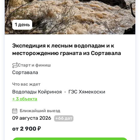
1 день
Экспедиция к лесным водопадам и к 
месторождению граната из Сортавала
Старт и финиш
Сортавала
Что вас ждет
Водопады Койриноя
ГЭС Хямекоски
+ 3 объекта
Ближайший выезд
09 августа 2026
+66 дат
от 2 900 ₽