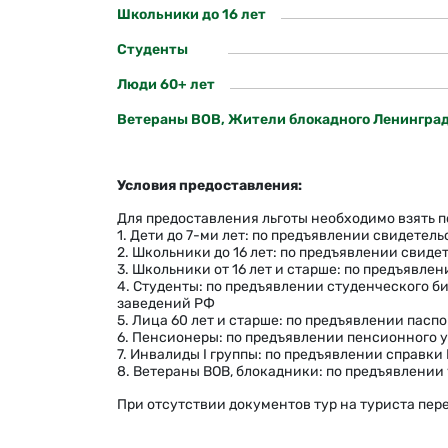
Школьники до 16 лет
Студенты
Люди 60+ лет
Ветераны ВОВ, Жители блокадного Ленинграда, 
Условия предоставления:
Для предоставления льготы необходимо взять 
1. Дети до 7-ми лет: по предъявлении свидетел
2. Школьники до 16 лет: по предъявлении свид
3. Школьники от 16 лет и старше: по предъявлен
4. Студенты: по предъявлении студенческого б
заведений РФ
5. Лица 60 лет и старше: по предъявлении пас
6. Пенсионеры: по предъявлении пенсионного 
7. Инвалиды I группы: по предъявлении справки
8. Ветераны ВОВ, блокадники: по предъявлении
При отсутствии документов тур на туриста пер