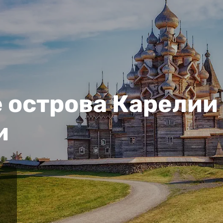
 острова Карелии
и