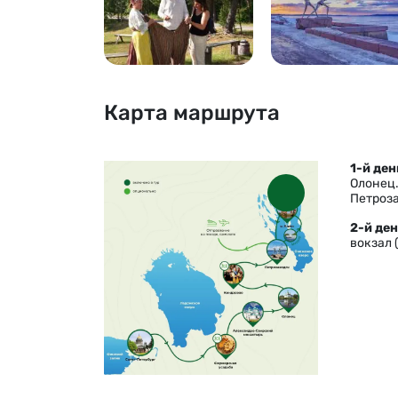
Карта маршрута
1-й ден
Олонец.
Петроз
2-й де
вокзал 