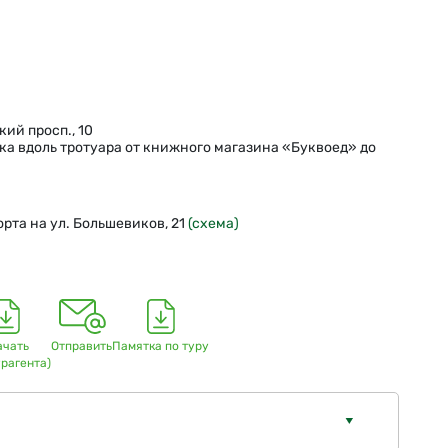
кий просп., 10
ка вдоль тротуара от книжного магазина «Буквоед» до
рта на ул. Большевиков, 21
(схема)
ачать
Отправить
Памятка по туру
урагента)