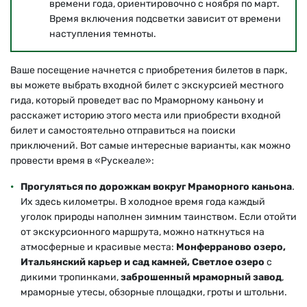
времени года, ориентировочно с ноября по март.
Время включения подсветки зависит от времени
наступления темноты.
Ваше посещение начнется с приобретения билетов в парк,
вы можете выбрать входной билет с экскурсией местного
гида, который проведет вас по Мраморному каньону и
расскажет историю этого места или приобрести входной
билет и самостоятельно отправиться на поиски
приключений. Вот самые интересные варианты, как можно
провести время в «Рускеале»:
Прогуляться по дорожкам вокруг Мраморного каньона
.
Их здесь километры. В холодное время года каждый
уголок природы наполнен зимним таинством. Если отойти
от экскурсионного маршрута, можно наткнуться на
атмосферные и красивые места:
Монферраново озеро,
Итальянский карьер и сад камней, Светлое озеро
с
дикими тропинками,
заброшенный мраморный завод
,
мраморные утесы, обзорные площадки, гроты и штольни.