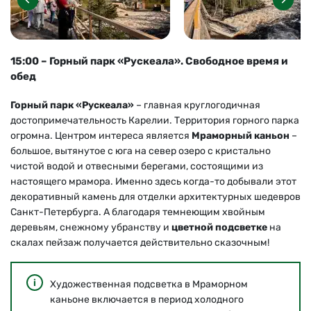
15:00 – Горный парк «Рускеала». Свободное время и
обед
Горный парк «Рускеала»
– главная круглогодичная
достопримечательность Карелии. Территория горного парка
огромна. Центром интереса является
Мраморный каньон
–
большое, вытянутое с юга на север озеро с кристально
чистой водой и отвесными берегами, состоящими из
настоящего мрамора. Именно здесь когда-то добывали этот
декоративный камень для отделки архитектурных шедевров
Санкт-Петербурга. А благодаря темнеющим хвойным
деревьям, снежному убранству и
цветной подсветке
на
скалах пейзаж получается действительно сказочным!
Художественная подсветка в Мраморном
каньоне включается в период холодного