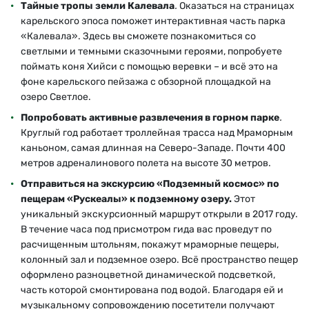
Тайные тропы земли Калевала
.
Оказаться на страницах
карельского эпоса поможет интерактивная часть парка
«Калевала». Здесь вы сможете познакомиться со
светлыми и темными сказочными героями, попробуете
поймать коня Хийси с помощью веревки – и всё это на
фоне карельского пейзажа с обзорной площадкой на
озеро Светлое.
Попробовать активные развлечения в горном парке
.
Круглый год работает троллейная трасса над Мраморным
каньоном, самая длинная на Северо-Западе. Почти 400
метров адреналинового полета на высоте 30 метров.
Отправиться на экскурсию «Подземный космос» по
пещерам «Рускеалы» к подземному озеру.
Этот
уникальный экскурсионный маршрут открыли в 2017 году.
В течение часа под присмотром гида вас проведут по
расчищенным штольням, покажут мраморные пещеры,
колонный зал и подземное озеро. Всё пространство пещер
оформлено разноцветной динамической подсветкой,
часть которой смонтирована под водой. Благодаря ей и
музыкальному сопровождению посетители получают