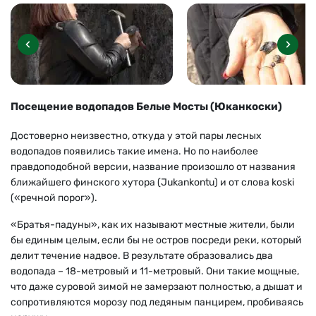
Посещение водопадов Белые Мосты (Юканкоски)
Достоверно неизвестно, откуда у этой пары лесных
водопадов появились такие имена. Но по наиболее
правдоподобной версии, название произошло от названия
ближайшего финского хутора (Jukankontu) и от слова koski
(«речной порог»).
«Братья-падуны», как их называют местные жители, были
бы единым целым, если бы не остров посреди реки, который
делит течение надвое. В результате образовались два
водопада – 18-метровый и 11-метровый. Они такие мощные,
что даже суровой зимой не замерзают полностью, а дышат и
сопротивляются морозу под ледяным панцирем, пробиваясь