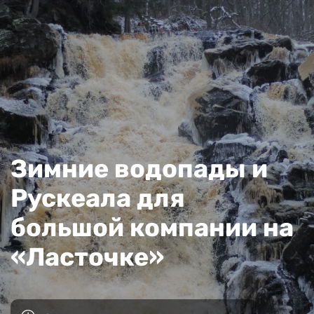
Зимние водопады и
Рускеала для
большой компании на
«Ласточке»