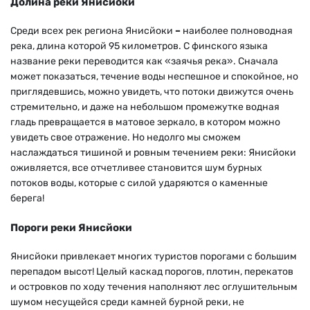
Долина реки Янисйоки
Среди всех рек региона Янисйоки
–
наиболее полноводная
река, длина которой 95 километров. С финского языка
название реки переводится как «заячья река». Сначала
может показаться, течение воды неспешное и спокойное, но
приглядевшись, можно увидеть, что потоки движутся очень
стремительно, и даже на небольшом промежутке водная
гладь превращается в матовое зеркало, в котором можно
увидеть свое отражение. Но недолго мы сможем
наслаждаться тишиной и ровным течением реки: Янисйоки
оживляется, все отчетливее становится шум бурных
потоков воды, которые с силой ударяются о каменные
берега!
Пороги реки Янисйоки
Янисйоки привлекает многих туристов порогами с большим
перепадом высот! Целый каскад порогов, плотин, перекатов
и островков по ходу течения наполняют лес оглушительным
шумом несущейся среди камней бурной реки, не