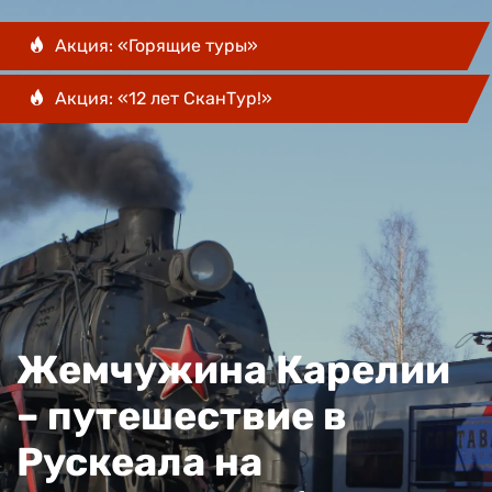
Акция: «Горящие туры»
Акция: «12 лет СканТур!»
Жемчужина Карелии
– путешествие в
Рускеала на