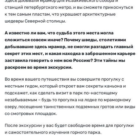
Здесь добывали мрамор для Исаакиевского собора и
станций петербургского метро, и вы сможете прикоснуться
к тем самым пластам, что украшают архитектурные
шедевры Северной столицы.
А известно ли вам, что судьба этого места могла
сложиться совсем иначе? Почему шведы, столетиями
добывавшие здесь мрамор, не смогли разгадать главный
секрет этих мест, и какая находка в заброшенном карьере
заставила говорить о нем всю Россию? Эти тайны мы
раскроем во время экскурсии.
Во время вашего путешествия вы совершите прогулку с
местным гидом, который откроет вам секреты каньона и
подскажет, как сделать визит в парк по-настоящему
незабываемым
–
будь то прогулка на лодке по мраморному
озеру, посещение таинственных подземных гротов или виды
со смотровых площадок.
После экскурсии у вас будет свободное время для прогулки
и самостоятельного изучения горного парка.