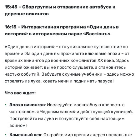
15:45 – Сбор группы и отправление автобуса к
деревне викингов
16:15 – Интерактивная программа «Один день в
истории» в историческом парке «Бастiонъ»
«
Один день в истории
» –
это уникальное путешествие во
времени! За один день вы проживете ключевые эпохи
–
от
древних викингов до военных конфликтов XX века. Здесь
история оживает: вы не просто слушаете, а становитесь
частью событий. Забудьте скучные учебники
–
здесь можно
стрелять из лука, ковать мечи и поднимать паруса!
Что вас ждет:
Эпоха викингов
: Исследуйте масштабную крепость с
частоколом, «Медовым залом
»
и действующей кузницей.
Постреляйте из лука и почувствуйте себя настоящим
воином!
Каменный век
: Откройте мир древних через наскальные