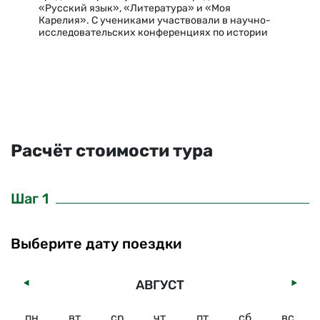
«Русский язык», «Литература» и «Моя
Карелия». С учениками участвовали в научно-
исследовательских конференциях по истории
Карелии. Очень интересуюсь темой «Мифы и
легенды Северного Приладожья», даже
участвовала в конференции в этой…
Расчёт стоимости тура
Шаг 1
Выберите дату поездки
АВГУСТ
пн
вт
ср
чт
пт
сб
вс