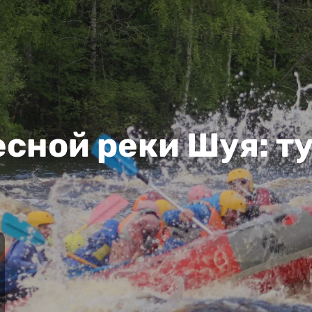
сной реки Шуя: ту