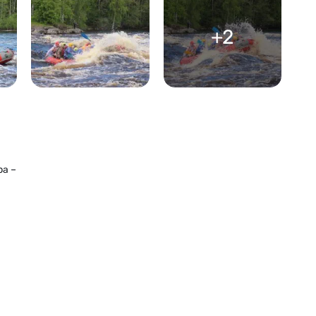
+2
ра –