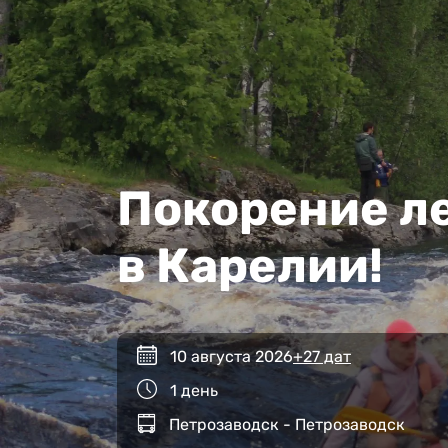
Покорение ле
в Карелии!
10 августа 2026
+27 дат
1 день
Петрозаводск - Петрозаводск