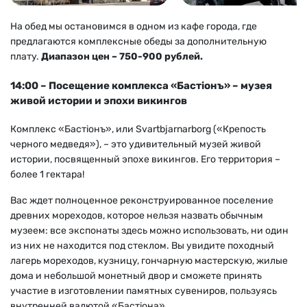
На обед мы остановимся в одном из кафе города, где
предлагаются комплексные обеды за
дополнительную
плату.
Диапазон цен – 750-900 рублей.
14:00 – Посещение комплекса «Бастiонъ» – музея
живой истории и эпохи викингов
Комплекс «Бастiонъ», или Svartbjarnarborg («Крепость
черного медведя»), – это удивительный музей живой
истории, посвященный эпохе викингов. Его территория –
более 1 гектара!
Вас ждет полноценное реконструированное поселение
древних мореходов, которое нельзя назвать обычным
музеем: все экспонаты здесь можно использовать, ни один
из них не находится под стеклом. Вы увидите походный
лагерь мореходов, кузницу, гончарную мастерскую, жилые
дома и небольшой монетный двор и сможете принять
участие в изготовлении памятных сувениров, пользуясь
внутренней валютой «Бастiона».