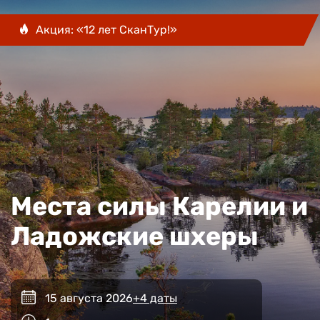
Акция: «12 лет СканТур!»
Места силы Карелии и
Ладожские шхеры
15 августа 2026
+4 даты