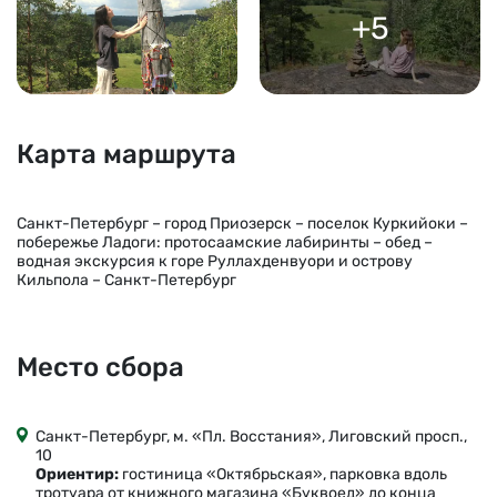
+5
Карта маршрута
Санкт-Петербург – город Приозерск – поселок Куркийоки –
побережье Ладоги: протосаамские лабиринты – обед –
водная экскурсия к горе Руллахденвуори и острову
Кильпола – Санкт-Петербург
Место сбора
Санкт-Петербург, м. «Пл. Восстания», Лиговский просп.,
10
Ориентир:
гостиница «Октябрьская», парковка вдоль
тротуара от книжного магазина «Буквоед» до конца