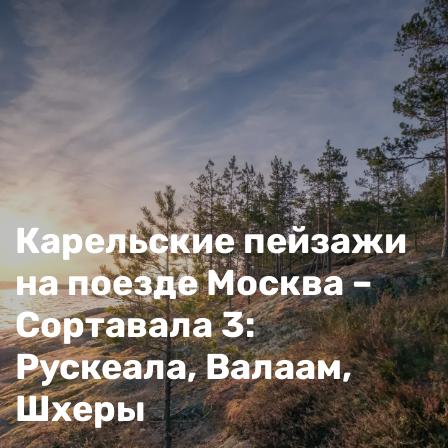
Карельские пейзажи
на поезде Москва –
Сортавала 3:
Рускеала, Валаам,
Шхеры