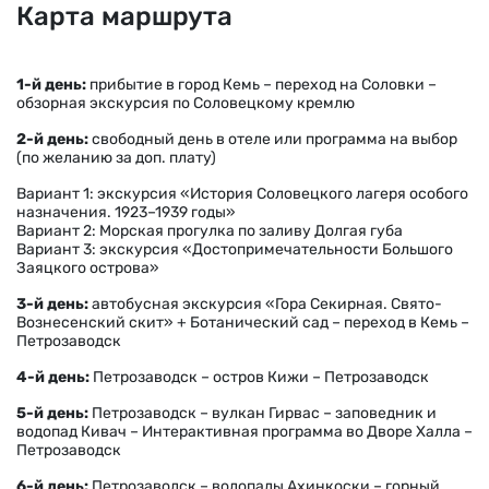
Карта маршрута
1-й день:
прибытие в город Кемь – переход на Соловки –
обзорная экскурсия по Соловецкому кремлю
2-й день:
свободный день в отеле или программа на выбор
(по желанию за доп. плату)
Вариант 1: экскурсия «История Соловецкого лагеря особого
назначения. 1923–1939 годы»
Вариант 2: Морская прогулка по заливу Долгая губа
Вариант 3: экскурсия «Достопримечательности Большого
Заяцкого острова»
3-й день:
автобусная экскурсия «Гора Секирная. Свято-
Вознесенский скит» + Ботанический сад – переход в Кемь –
Петрозаводск
4-й день:
Петрозаводск – остров Кижи – Петрозаводск
5-й день:
Петрозаводск – вулкан Гирвас – заповедник и
водопад Кивач – Интерактивная программа во Дворе Халла –
Петрозаводск
6-й день:
Петрозаводск – водопады Ахинкоски – горный