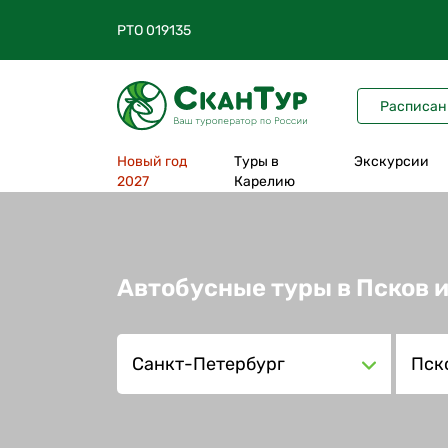
РТО 019135
Расписан
Новый год
Туры в
Экскурсии
2027
Карелию
Все туры в Карелию
На 1 день
Автобусные туры в Псков 
На 2 дня
На 3 дня
Санкт-Петербург
Пск
На 4 дня
На 5 дней
На 6-12 дней