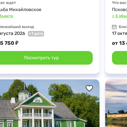
вас ждет
Что вас
дьба Михайловское
Псков
объекта
+ 5 объ
лижайший выезд
Бли
вгуста 2026
17 окт
+1 дата
15 750 ₽
от 13
Посмотреть тур