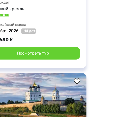
 ждет
ский кремль
ектов
жайший выезд
ября 2026
+14 дат
 650 ₽
Посмотреть тур