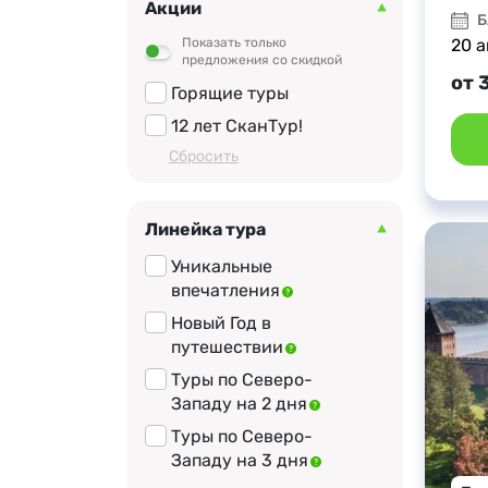
Акции
Свято-Юрьев
Б
монастырь
Показать только
20 а
предложения со скидкой
Мемориальный музей
от 
Н.А.Римского-
Горящие туры
Корсакова
12 лет СканТур!
Музей «Яблоневый
Cбросить
сад»
Яблоневая ферма
Линейка тура
Порховская крепость
Уникальные
Словенские ключи
впечатления
Музей пчеловодства
Новый Год в
«Медовый хуторок»
путешествии
Святогорский
Туры по Северо-
монастырь
Западу на 2 дня
Медовая ферма
Туры по Северо-
Усадьба Ореховно
Западу на 3 дня
Мемориальный