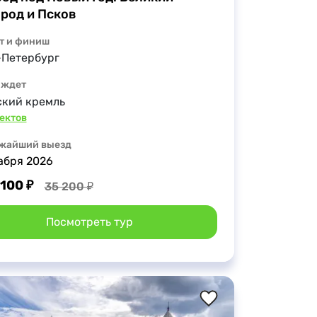
род и Псков
т и финиш
-Петербург
 ждет
ский кремль
ъектов
жайший выезд
абря 2026
 100 ₽
35 200 ₽
Посмотреть тур