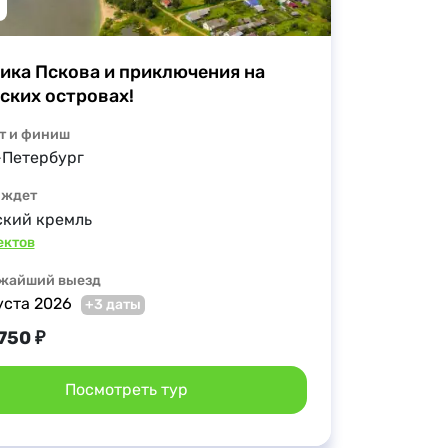
ика Пскова и приключения на 
ских островах!
т и финиш
-Петербург
 ждет
ский кремль
ектов
жайший выезд
уста 2026
+3 даты
750 ₽
Посмотреть тур