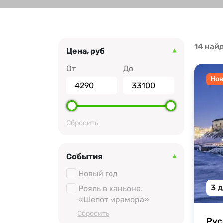
14 най
Цена, руб
От
До
Нов
Cбросить
События
Новый год
3 
Рояль в каньоне.
«Шепот мрамора»
Cбросить
Рус