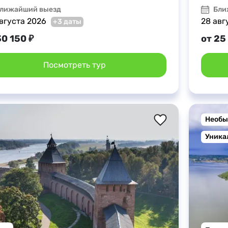
лижайший выезд
Бли
вгуста 2026
28 авг
+3 даты
30 150 ₽
от 25
Посмотреть тур
Необы
Уника