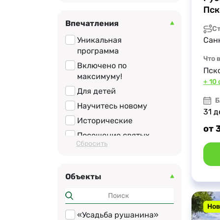
Пск
Впечатления
С
Уникальная
Сан
программа
Что 
Включено по
Пск
максимуму!
+ 10
Для детей
Б
Научитесь новому
31 
Исторические
от 
Посещение святых
Cбросить
мест
Релакс
Фото-контент
Объекты
Новинка
Топ локации
Нов
«Усадьба рушанина»
Гастро туры