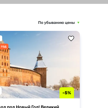
Вкусные дегустации
д
Научитесь новому
По убыванию цены
Активные развлечения
5
 год
-5%
од под Новый Год! Великий 