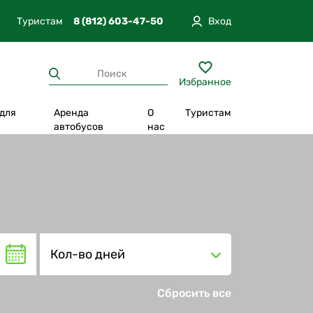
Туристам
8 (812) 603-47-50
Вход
Избранное
 для
Аренда
О
Туристам
п
автобусов
нас
Отпуск в Карелии
Из Москвы
вгород
Прогулки по экотропам
Из Санкт-Петербурга
Круизы
Из Петрозаводска
а
Отдых в глэмпинге
Из Сортавала
Кол-во дней
тюг
Уникальная программа
Из Екатеринбурга
Повышенный комфорт
Сбросить все
Интересно с детьми