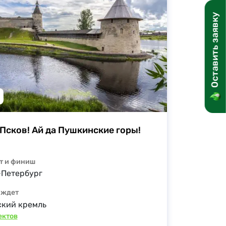
Оставить заявку
 Псков! Ай да Пушкинские горы!
т и финиш
-Петербург
 ждет
ский кремль
ектов