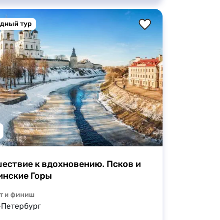
дный тур
ествие к вдохновению. Псков и 
нские Горы
т и финиш
-Петербург