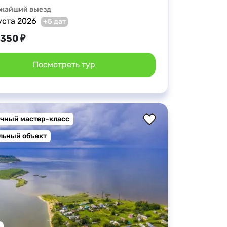
жайший выезд
уста 2026
+5 дат
 350 ₽
Посмотреть тур
чный мастер-класс
льный объект