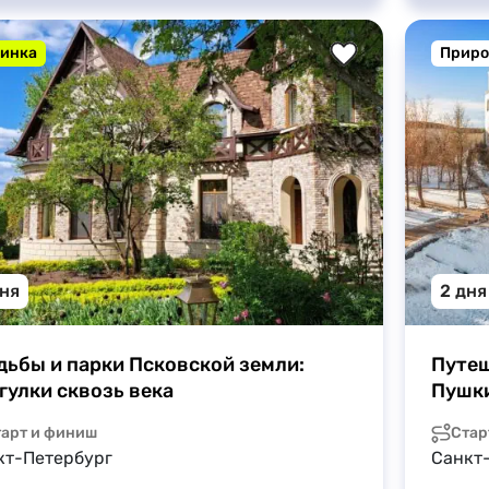
инка
Приро
дня
2 дня
дьбы и парки Псковской земли: 
Путеш
гулки сквозь века
Пушки
тарт и финиш
Стар
кт-Петербург
Санкт