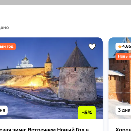
Карелия + СПб
Киндасово
Мурманск
Карелия + Выборг
Водопады Карелии
Калинингра
дено
Мурманская область
Калининградская область
ый год
4.8
Новый
дня
3 дня
-5%
ская зима: Встречаем Новый Год в 
Хоров