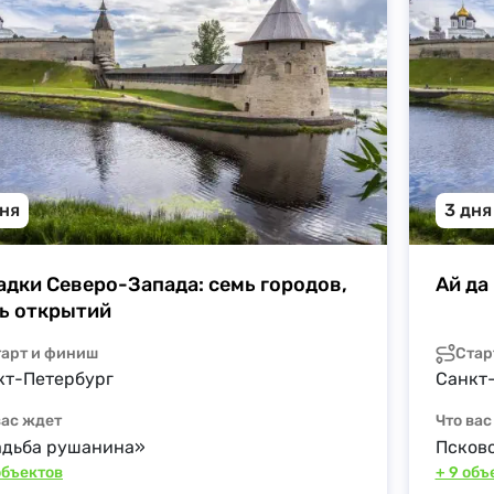
дня
3 дня
адки Северо-Запада: семь городов, 
Ай да
ь открытий
тарт и финиш
Стар
кт-Петербург
Санкт
вас ждет
Что вас
адьба рушанина»
Псков
 объектов
+ 9 объ