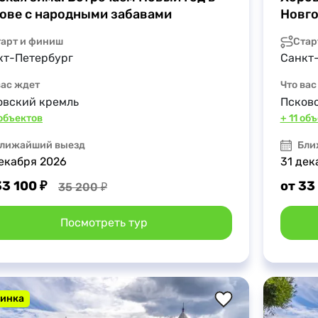
ове с народными забавами
Новго
тарт и финиш
Стар
кт-Петербург
Санкт
вас ждет
Что вас
овский кремль
Псков
 объектов
+ 11 об
лижайший выезд
Бли
декабря 2026
31 дек
33 100 ₽
от 33
35 200 ₽
Посмотреть тур
инка