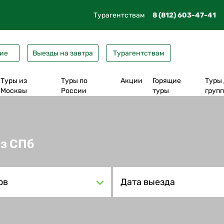
Турагентствам
8 (812) 603-47-41
ие
Выезды на завтра
Турагентствам
Туры из
Туры по
Акции
Горящие
Туры
Москвы
России
туры
груп
На поезде до
Из Москвы
Карелия
Рускеала
Выборг
Петрозаводска
Из Петрозаводска
Ленобласть
Валаам
Великий Но
из СПб
На поезде до Сортавала
Из Сортавала
Псковская область
Кижи
Псков
На самолете до
Из Санкт-Петербурга
Новгородская область
Соловки
Старая Русс
Петрозаводска
ов
Из Екатеринбурга
Тверская область
Ладожские шхеры
Великий Ус
Трансфер из ЛО
Соловки
Карельский экспресс
Тула
Карелия + Соловки
Музей Бастiонъ
Вологда