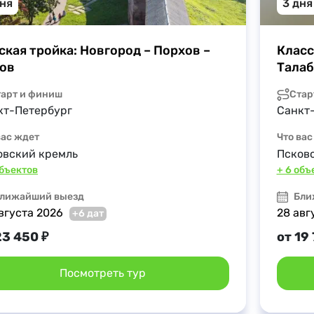
дня
3 дня
ская тройка: Новгород – Порхов – 
Класс
ов
Талаб
тарт и финиш
Стар
кт-Петербург
Санкт
вас ждет
Что вас
овский кремль
Псков
объектов
+ 6 объ
лижайший выезд
Бли
вгуста 2026
28 авг
+6 дат
23 450 ₽
от 19 
Посмотреть тур