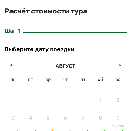
Расчёт стоимости тура
Шаг 1
Выберите дату поездки
АВГУСТ
пн
вт
ср
чт
пт
сб
вс
1
2
3
4
5
6
7
8
9
Нет мест