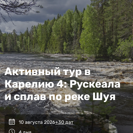
Активный тур в
Карелию 4: Рускеала
и сплав по реке Шуя
10 августа 2026
+30 дат
4 дня