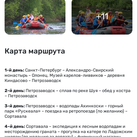
+11
Карта маршрута
1-й день:
Санкт-Петербург – Александро-Свирский
монастырь – Олонец. Музей карелов-ливвиков – деревня
Киндасово – Петрозаводск
2-й день:
Петрозаводск – сплав по реке Шуя – обед у костра
– Петрозаводск
3-й день:
Петрозаводск – водопады Ахинкоски – горный
парк «Рускеала» – поездка на ретропоезде (по желанию) –
Сортавала
4-й день:
Сортавала – экспедиция к лесным водопадам и
месторождению граната – прогулка на катере по Ладожским
шхерам (по желанию за доплату) – фирменный магазин