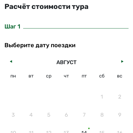
Расчёт стоимости тура
Шаг 1
Выберите дату поездки
АВГУСТ
пн
вт
ср
чт
пт
сб
вс
1
2
3
4
5
6
7
8
9