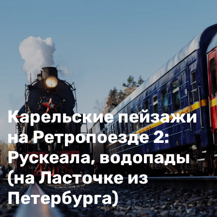
Карельские пейзажи
на Ретропоезде 2:
Рускеала, водопады
(на Ласточке из
Петербурга)