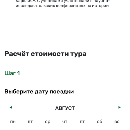
Карелия». С учениками участвовали в научно-
исследовательских конференциях по истории
Карелии. Очень интересуюсь темой «Мифы и
легенды Северного Приладожья», даже
участвовала в конференции в этой…
Расчёт стоимости тура
Шаг 1
Выберите дату поездки
АВГУСТ
пн
вт
ср
чт
пт
сб
вс