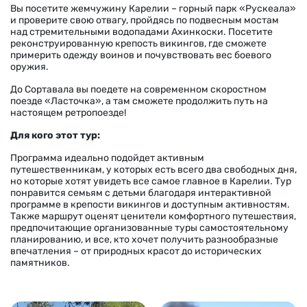
Вы посетите жемчужину Карелии – горный парк «Рускеала»
и проверите свою отвагу, пройдясь по подвесным мостам
над стремительными водопадами Ахинкоски. Посетите
реконструированную крепость викингов, где сможете
примерить одежду воинов и почувствовать вес боевого
оружия.
До Сортавала вы поедете на современном скоростном
поезде «Ласточка», а там сможете продолжить путь на
настоящем ретропоезде!
Для кого этот тур:
Программа идеально подойдет активным
путешественникам, у которых есть всего два свободных дня,
но которые хотят увидеть все самое главное в Карелии. Тур
понравится семьям с детьми благодаря интерактивной
программе в крепости викингов и доступным активностям.
Также маршрут оценят ценители комфортного путешествия,
предпочитающие организованные туры самостоятельному
планированию, и все, кто хочет получить разнообразные
впечатления – от природных красот до исторических
памятников.