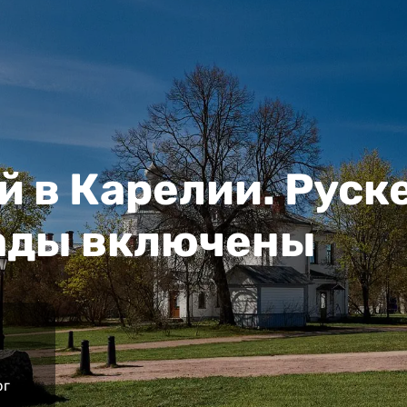
й в Карелии. Руск
ады включены
рг