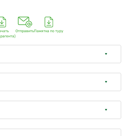
ачать
Отправить
Памятка по туру
урагента)