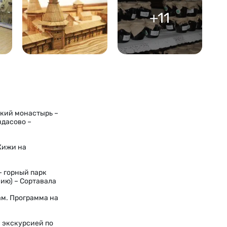
+11
кий монастырь –
ндасово –
Кижи на
– горный парк
нию) – Сортавала
м. Программа на
с экскурсией по