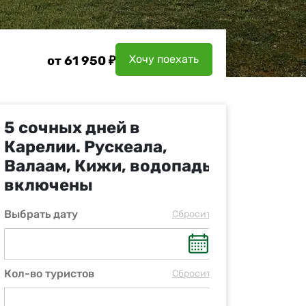
Хочу поехать
от 61 950 ₽
5 сочных дней в
Карелии. Рускеала,
Валаам, Кижи, водопады
включены
Выбрать дату
Cбросить
Кол-во туристов
Cбросить