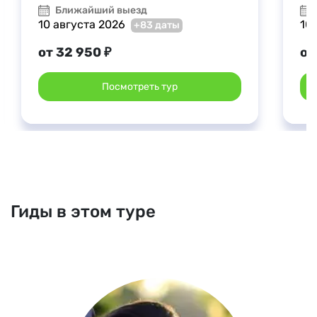
Ближайший выезд
10 августа 2026
10
+83 даты
от 32 950 ₽
от
Посмотреть тур
Гиды в этом туре