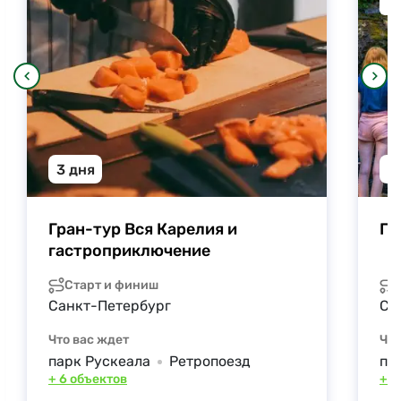
На
3 дня
3
Гран-тур Вся Карелия и 
Гр
гастроприключение
Старт и финиш
Санкт-Петербург
Са
Что вас ждет
Что
парк Рускеала
Ретропоезд
па
+ 6 объектов
+ 1